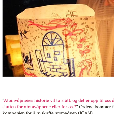
“
Atomvåpnenes historie vil ta slutt, og det er opp til oss
slutten for atomvåpnene eller for oss?
” Ordene kommer fr
kampanjen for å avskaffe atomvåpen (ICAN).