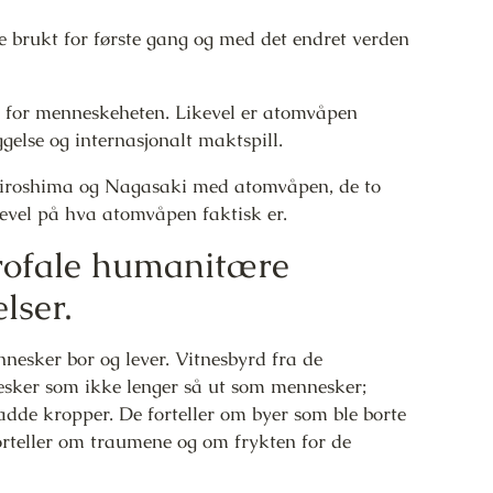
e brukt for første gang og med det endret verden
el for menneskeheten. Likevel er atomvåpen
ggelse og internasjonalt maktspill.
Hiroshima og Nagasaki med atomvåpen, de to
kevel på hva atomvåpen faktisk er.
rofale humanitære
lser.
nesker bor og lever. Vitnesbyrd fra de
esker som ikke lenger så ut som mennesker;
dde kropper. De forteller om byer som ble borte
teller om traumene og om frykten for de