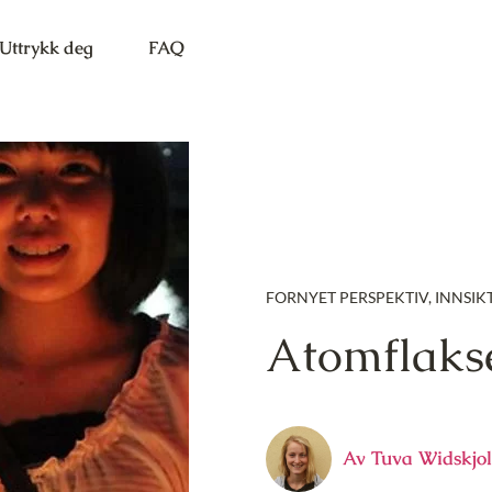
Uttrykk deg
FAQ
FORNYET PERSPEKTIV
,
INNSIK
Atomflakse
Av
Tuva Widskjo