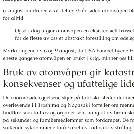
6. august markerer vi at det er 76 år siden atomvåpen bl
for alltid.
Også i dag utgjør atomvåpen en eksistensiell truss
for de fleste av oss et abstrakt forestilling om ødele
Markeringene av 6 og 9 august, da USA bombet byene 
eneste gangene atomvåpen er brukt i krig, minner oss li
Bruk av atomvåpen gir katast
konsekvenser og ufattelige lide
De enorme ødeleggelsene skjer på faktiske steder der men
overlevende i Hiroshima og Nagasaki forteller om menn
hudflak som falt av og organer som hang ut av brannska
på sekunder og familiemedlemmer som fordampet. De for
snikende sykdommene forårsaket av radioaktiv stråling.