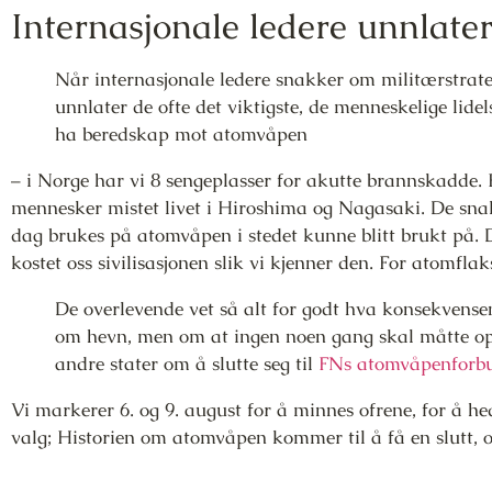
Internasjonale ledere unnlater
Når internasjonale ledere snakker om militærstrateg
unnlater de ofte det viktigste, de menneskelige lid
ha beredskap mot atomvåpen
– i Norge har vi 8 sengeplasser for akutte brannskadde.
mennesker mistet livet i Hiroshima og Nagasaki. De s
dag brukes på atomvåpen i stedet kunne blitt brukt på
kostet oss sivilisasjonen slik vi kjenner den. For atomflak
De overlevende vet så alt for godt hva konsekvensen
om hevn, men om at ingen noen gang skal måtte opp
andre stater om å slutte seg til
FNs atomvåpenforb
Vi markerer 6. og 9. august for å minnes ofrene, for å hed
valg; Historien om atomvåpen kommer til å få en slutt, og 