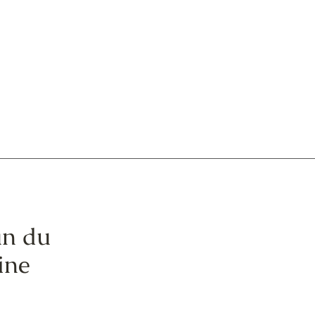
an du
ine