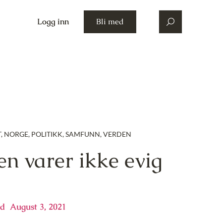
Logg inn
Bli med
T
,
NORGE
,
POLITIKK
,
SAMFUNN
,
VERDEN
n varer ikke evig
ld
August 3, 2021