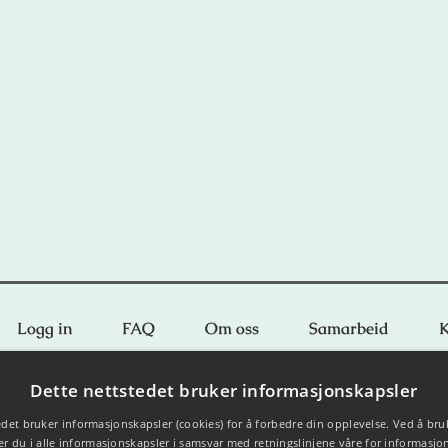
Logg in
FAQ
Om oss
Samarbeid
K
© 2024 Organisasjonsnummer: 925 221 120
Dette nettstedet bruker informasjonskapsler
Støttet av Sparebankstiftelsen DNB
edet bruker informasjonskapsler (cookies) for å forbedre din opplevelse. Ved å bru
r du i alle informasjonskapsler i samsvar med retningslinjene våre for informasjo