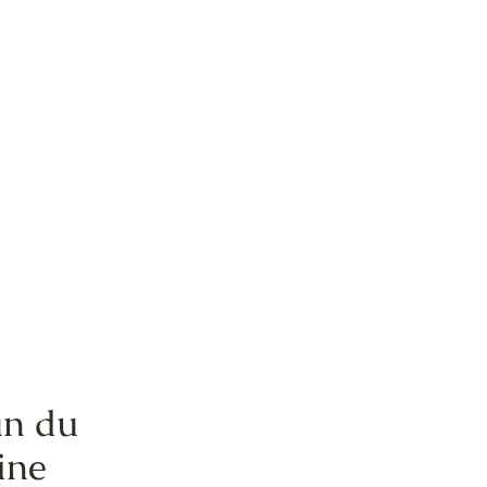
an du
ine