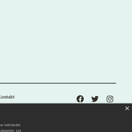
ontakt
×
ke nettstedet
nskapsler.
Les