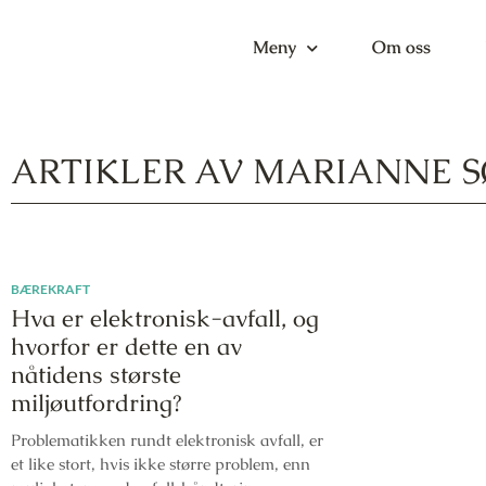
Meny
Om oss
ARTIKLER AV MARIANNE 
BÆREKRAFT
Hva er elektronisk-avfall, og
hvorfor er dette en av
nåtidens største
miljøutfordring?
Problematikken rundt elektronisk avfall, er
et like stort, hvis ikke større problem, enn