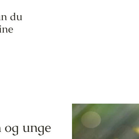
an du
ine
n og unge