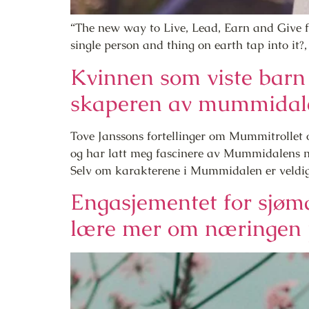
“The new way to Live, Lead, Earn and Give fo
single person and thing on earth tap into it?
Kvinnen som viste barn 
skaperen av mummidale
Tove Janssons fortellinger om Mummitrollet 
og har latt meg fascinere av Mummidalens ma
Selv om karakterene i Mummidalen er veldig 
Engasjementet for sjøma
lære mer om næringen 