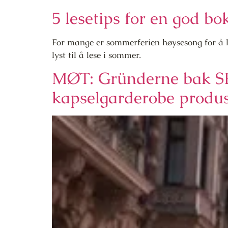
5 lesetips for en god 
For mange er sommerferien høysesong for å le
lyst til å lese i sommer.
MØT: Gründerne bak SE
kapselgarderobe produs