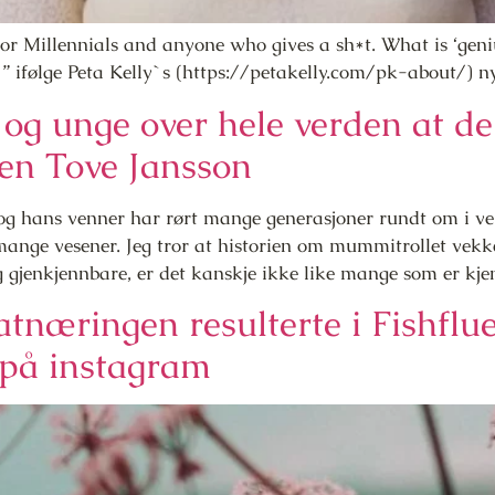
r Millennials and anyone who gives a sh*t. What is ‘genius
, ” ifølge Peta Kelly`s (https://petakelly.com/pk-about/) n
og unge over hele verden at de
n Tove Jansson
og hans venner har rørt mange generasjoner rundt om i ver
nge vesener. Jeg tror at historien om mummitrollet vekk
gjenkjennbare, er det kanskje ikke like mange som er kjen
tnæringen resulterte i Fishflu
på instagram