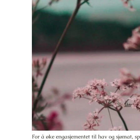
For å øke engasjementet til hav og sjømat, sp