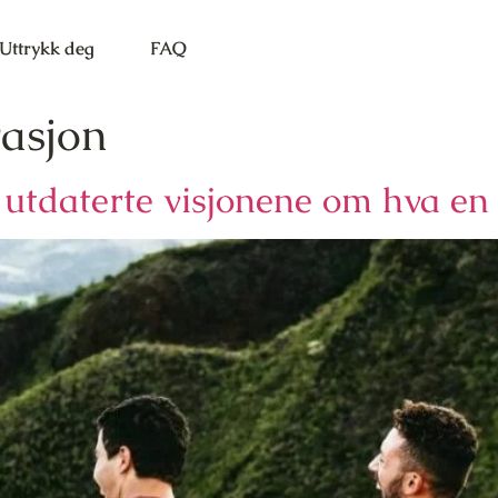
Uttrykk deg
FAQ
rasjon
 utdaterte visjonene om hva en