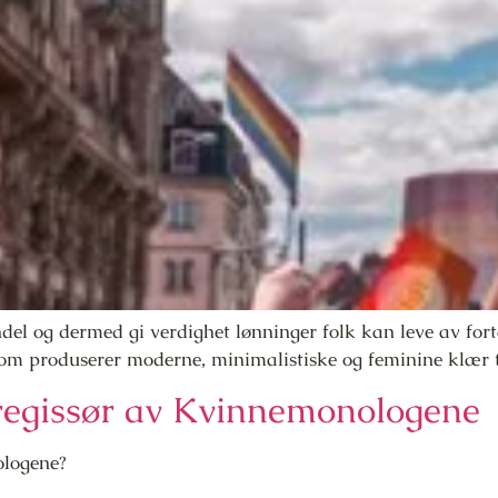
del og dermed gi verdighet lønninger folk kan leve av fort
 produserer moderne, minimalistiske og feminine klær til
 regissør av Kvinnemonologene
ologene?