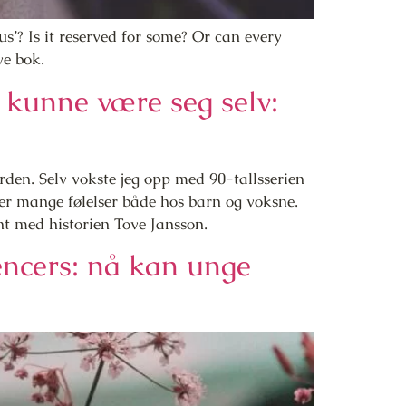
’? Is it reserved for some? Or can every
ye bok.
 kunne være seg selv:
den. Selv vokste jeg opp med 90-tallsserien
er mange følelser både hos barn og voksne.
t med historien Tove Jansson.
encers: nå kan unge