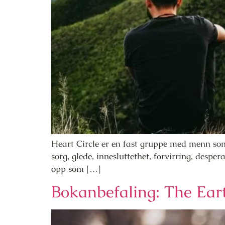
Heart Circle er en fast gruppe med menn so
sorg, glede, innesluttethet, forvirring, despe
opp som […]
Bokanbefaling: The Eart