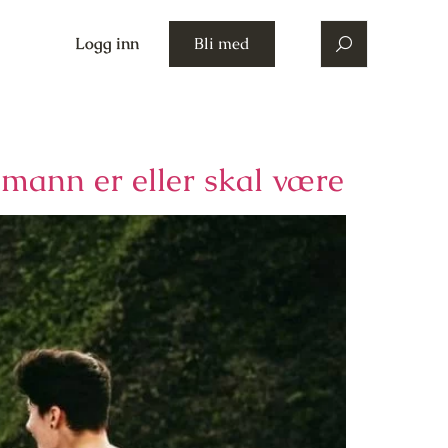
Logg inn
Bli med
 mann er eller skal være