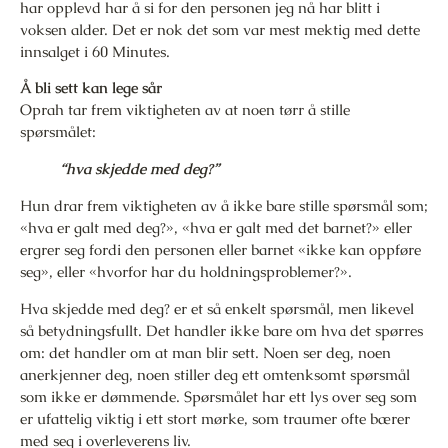
har opplevd har å si for den personen jeg nå har blitt i
voksen alder. Det er nok det som var mest mektig med dette
innsalget i 60 Minutes.
Å bli sett kan lege sår
Oprah tar frem viktigheten av at noen tørr å stille
spørsmålet:
“hva skjedde med deg?”
Hun drar frem viktigheten av å ikke bare stille spørsmål som;
«hva er galt med deg?», «hva er galt med det barnet?» eller
ergrer seg fordi den personen eller barnet «ikke kan oppføre
seg», eller «hvorfor har du holdningsproblemer?».
Hva skjedde med deg? er et så enkelt spørsmål, men likevel
så betydningsfullt. Det handler ikke bare om hva det spørres
om: det handler om at man blir sett. Noen ser deg, noen
anerkjenner deg, noen stiller deg ett omtenksomt spørsmål
som ikke er dømmende. Spørsmålet har ett lys over seg som
er ufattelig viktig i ett stort mørke, som traumer ofte bærer
med seg i overleverens liv.