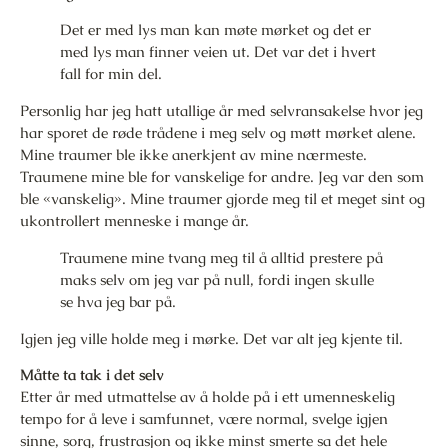
Det er med lys man kan møte mørket og det er
med lys man finner veien ut. Det var det i hvert
fall for min del.
Personlig har jeg hatt utallige år med selvransakelse hvor jeg
har sporet de røde trådene i meg selv og møtt mørket alene.
Mine traumer ble ikke anerkjent av mine nærmeste.
Traumene mine ble for vanskelige for andre. Jeg var den som
ble «vanskelig». Mine traumer gjorde meg til et meget sint og
ukontrollert menneske i mange år.
Traumene mine tvang meg til å alltid prestere på
maks selv om jeg var på null, fordi ingen skulle
se hva jeg bar på.
Igjen jeg ville holde meg i mørke. Det var alt jeg kjente til.
Måtte ta tak i det selv
Etter år med utmattelse av å holde på i ett umenneskelig
tempo for å leve i samfunnet, være normal, svelge igjen
sinne, sorg, frustrasjon og ikke minst smerte sa det hele