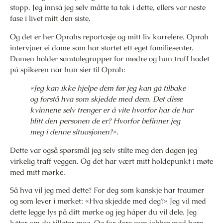
stopp. Jeg innså jeg selv måtte ta tak i dette, ellers var neste
fase i livet mitt den siste.
Og det er her Oprahs reportasje og mitt liv korrelere. Oprah
intervjuer ei dame som har startet ett eget familiesenter.
Damen holder samtalegrupper for mødre og hun traff hodet
på spikeren når hun sier til Oprah:
«Jeg kan ikke hjelpe dem før jeg kan gå tilbake
og forstå hva som skjedde med dem. Det disse
kvinnene selv trenger er å vite hvorfor har de har
blitt den personen de er? Hvorfor befinner jeg
meg i denne situasjonen?».
Dette var også spørsmål jeg selv stilte meg den dagen jeg
virkelig traff veggen. Og det har vært mitt holdepunkt i møte
med mitt mørke.
Så hva vil jeg med dette? For deg som kanskje har traumer
og som lever i mørket: «Hva skjedde med deg?» Jeg vil med
dette legge lys på ditt mørke og jeg håper du vil dele. Jeg
lytter om du tillater meg. Og for dere som jobber med barn,