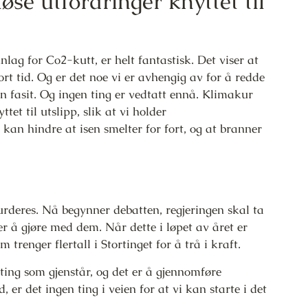
løse utfordringer knyttet til
lag for Co2-kutt, er helt fantastisk. Det viser at
ort tid. Og er det noe vi er avhengig av for å redde
n fasit. Og ingen ting er vedtatt ennå. Klimakur
tet til utslipp, slik at vi holder
kan hindre at isen smelter for fort, og at branner
rderes. Nå begynner debatten, regjeringen skal ta
er å gjøre med dem. Når dette i løpet av året er
 trenger flertall i Stortinget for å trå i kraft.
 ting som gjenstår, og det er å gjennomføre
, er det ingen ting i veien for at vi kan starte i det