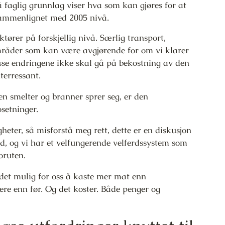
 faglig grunnlag viser hva som kan gjøres for at
 sammenlignet med 2005 nivå.
ktører på forskjellig nivå. Særlig transport,
mråder som kan være avgjørende for om vi klarer
disse endringene ikke skal gå på bekostning av den
terressant.
sen smelter og branner sprer seg, er den
setninger.
eter, så misforstå meg rett, dette er en diskusjon
nd, og vi har et velfungerende velferdssystem som
oruten.
det mulig for oss å kaste mer mat enn
tere enn før. Og det koster. Både penger og