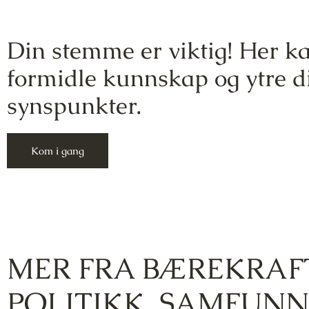
Din stemme er viktig! Her k
formidle kunnskap og ytre d
synspunkter.
Kom i gang
MER FRA
BÆREKRAF
POLITIKK
,
SAMFUNN