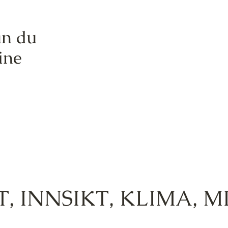
an du
ine
T
,
INNSIKT
,
KLIMA
,
M