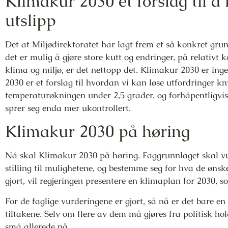
Klimakur 2030 et forslag til å 
utslipp
Det at Miljødirektoratet har lagt frem et så konkret grunn
det er mulig å gjøre store kutt og endringer, på relativt k
klima og miljø, er det nettopp det. Klimakur 2030 er inge
2030 er et forslag til hvordan vi kan løse utfordringer knyt
temperaturøkningen under 2,5 grader, og forhåpentligvis 
sprer seg enda mer ukontrollert.
Klimakur 2030 på høring
Nå skal Klimakur 2030 på høring. Faggrunnlaget skal vu
stilling til mulighetene, og bestemme seg for hva de ønsk
gjort, vil regjeringen presentere en klimaplan for 2030, som
For de faglige vurderingene er gjort, så nå er det bare en
tiltakene. Selv om flere av dem må gjøres fra politisk hold
små allerede nå.