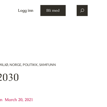
Logg inn
Bli med
MILJØ
,
NORGE
,
POLITIKK
,
SAMFUNN
2030
en
March 20, 2021