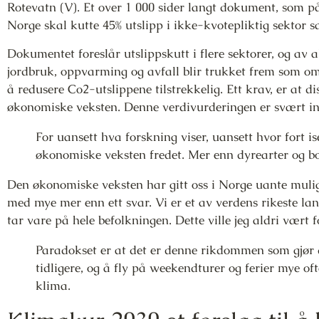
Rotevatn (V). Et over 1 000 sider langt dokument, som på
Norge skal kutte 45% utslipp i ikke-kvotepliktig sektor
Dokumentet foreslår utslippskutt i flere sektorer, og av a
jordbruk, oppvarming og avfall blir trukket frem som o
å redusere Co2-utslippene tilstrekkelig. Ett krav, er at 
økonomiske veksten. Denne verdivurderingen er svært in
For uansett hva forskning viser, uansett hvor fort i
økonomiske veksten fredet. Mer enn dyrearter og bo
Den økonomiske veksten har gitt oss i Norge uante muligh
med mye mer enn ett svar. Vi er et av verdens rikeste la
tar vare på hele befolkningen. Dette ville jeg aldri vært f
Paradokset er at det er denne rikdommen som gjør 
tidligere, og å fly på weekendturer og ferier mye of
klima.