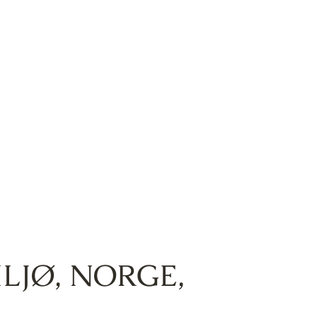
ILJØ
,
NORGE
,