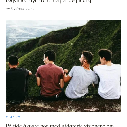
begynne? Flyt Frem hjelper deg igang.
Av Flytfrem_admin
DIN FLYT
På tide å gjøre noe med utdaterte visjonene om